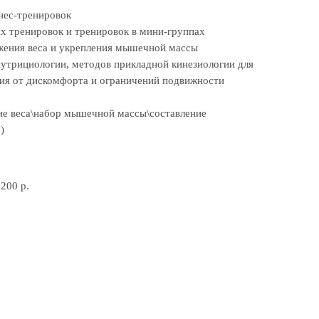
нес-тренировок
х тренировок и тренировок в мини-группах
жения веса и укрепления мышечной массы
нутрициологии, методов прикладной кинезиологии для
ния от дискомфорта и ограничений подвижности
ие веса\набор мышечной массы\составление
)
200 р.