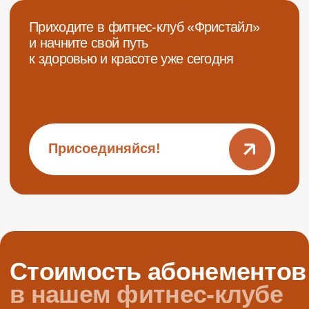
абонемента
3 100 руб.
4 200 руб.
Купить
Для удобного доступа к раздевалкам каждому
посетителю выдается специальный браслет от
администратора на рецепции. Просто прикладываете
браслет к кабинке — дверь открывается
автоматически. Не забудьте после завершения
тренировки сдать браслет обратно администратору
на стойку регистрации
Скачайте приложение
прямо сейчас!
Покупка/продление
Срок окончания
абонемента
абонемента
Вход на
Количество
территорию клуба
оставшихся занятий