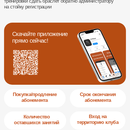
Абонементы и стоимость
83822 609 629
О клубе
freestylecity@inbox.ru
634034 г. Томск,
Красноармейская, 114
Позвонить
Inst
Telegram
VK
(с) Все права защищены
Договор оферты
Политика конфиденциальности
Реквизиты