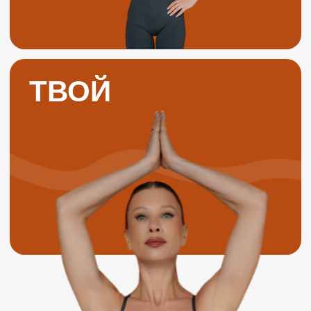
Что мы предлагаем
каждому гостю?
Спортивные программы для любого уровня: от
начинающих до профессионалов. Наши опытные
тренеры разработают персональную программу
тренировок, учитывающую индивидуальные
особенности вашего организма и поставленные
вами цели
Уникальные групповые тренировки: йога,
пилатес, танцы, функциональный тренинг и
многое другое — найдите занятие по душе и
зарядитесь энергией вместе с друзьями и