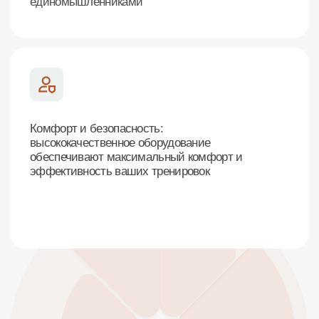
Стоимость абонементов
в нашем фитнес-клубе
Мы предлагаем различные варианты
абонементов, чтобы каждый мог выбрать
подходящий по цене и продолжительности. В
таблице ниже вы найдете актуальные цены
Безлимитные клубные абонементы
Абонементы на групповые тренировки
Старт
Актив
1 месяц
безлимитный доступ в клуб с 07:00 до 23:00
безлимитный доступ
просторный зал площадью 1200 м2
просторный зал п
1 вводная персональная тренировка
1 гостевой визит