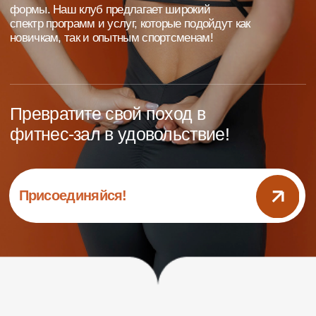
фитнес-зал в удовольствие!
Присоединяйся!
Добро пожаловать в наш
легендарный фитнес-клуб
Более 20 лет
мы делаем
вашу жизнь ярче, лучше и
спортивнее! Теперь
мы
открылись в новом
современном формате
,
предлагая вам улучшенные
условия для занятий спортом
и поддержания формы