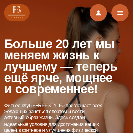
Больше 20 лет мы
меняем жизнь к
лучшему — теперь
ещё ярче, мощнее
и современнее!
Фитнес-клуб «FREESTYLE» приглашает всех
желающих заняться спортом и вести
активный образ жизни. Здесь созданы
идеальные условия для достижения ваших
целей в фитнесе и улучшения физической
формы. Наш клуб предлагает широкий
спектр программ и услуг, которые подойдут как
новичкам, так и опытным спортсменам!
Превратите свой поход в